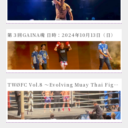
第３回GAINA魂 日時：2024年10月13日（日）
TWØFC Vol.8 ～Evolving Muay Thai Fighting～