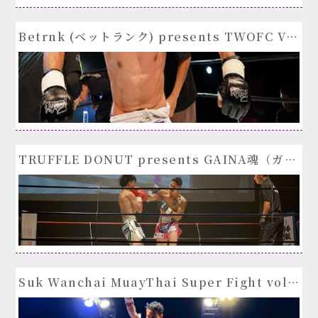
Betrnk (ベットランク) presents TWOFC VOL.９2025年11月9日(日)
TRUFFLE DONUT presents GAINA魂（ガイナソウル） 2025年10月25日（土）
Suk Wanchai MuayThai Super Fight vol.11（ムエタイスーパーファイト）日時：2025年9月21日（日）