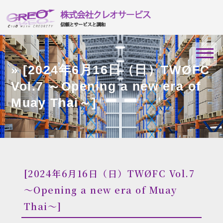
» [2024年6月16日（日）TWØFC
Vol.7 ～Opening a new era of
Muay Thai～]
[2024年6月16日（日）TWØFC Vol.7
～Opening a new era of Muay
Thai～]